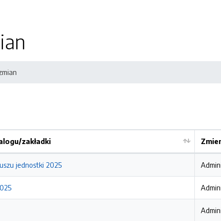
ian
 zmian
logu/zakładki
Zmien
uszu jednostki 2025
Admini
2025
Admini
Admini