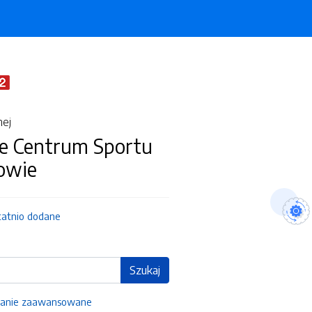
nej
e Centrum Sportu
owie
tatnio dodane
Szukaj
anie zaawansowane