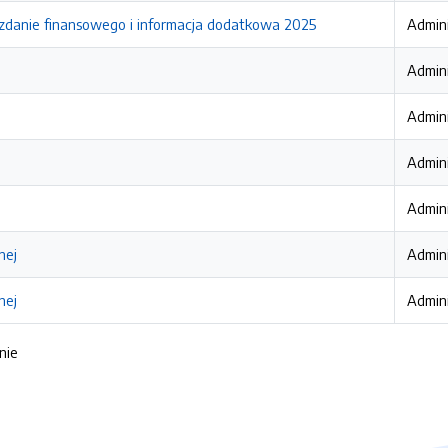
danie finansowego i informacja dodatkowa 2025
Admini
Admini
Admini
Admini
Admini
nej
Admini
nej
Admini
nie