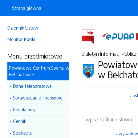
Strona główna
Dziennik Ustaw
Monitor Polski
Biuletyn Informacji Publicz
Menu przedmiotowe
Powiatow
Powiatowe Centrum Sportu w
w Bełchat
Bełchatowie
Dane teleadresowe
os
Sprawozdanie finansowe
Regulaminy
Wyszukiwarka
Cennik
Struktura
wyszukiw