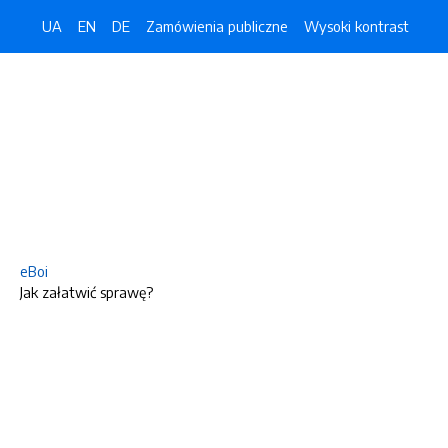
UA
EN
DE
Zamówienia publiczne
Wysoki kontrast
eBoi
Jak załatwić sprawę?